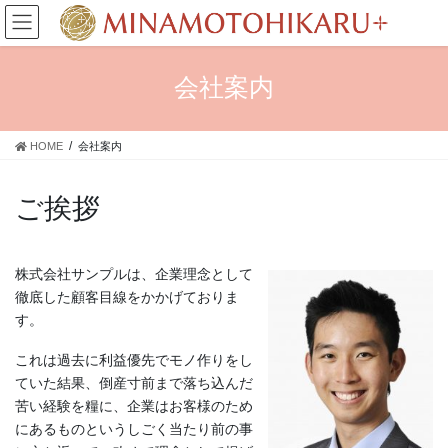
コ
ナ
ン
ビ
テ
ゲ
ン
ー
会社案内
ツ
シ
へ
ョ
ス
ン
HOME
会社案内
キ
に
ッ
移
プ
動
ご挨拶
株式会社サンプルは、企業理念として
徹底した顧客目線をかかげておりま
す。
これは過去に利益優先でモノ作りをし
ていた結果、倒産寸前まで落ち込んだ
苦い経験を糧に、企業はお客様のため
にあるものというしごく当たり前の事